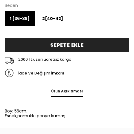
Beden
1 [36-38]
2[40-42]
SEPETE EKLE
2000 TL üzeri ücretsiz kargo
İade Ve Değişim İmkanı
Ürün Açıklaması
Boy: 55cm.
Esnek,pamuklu penye kumaş