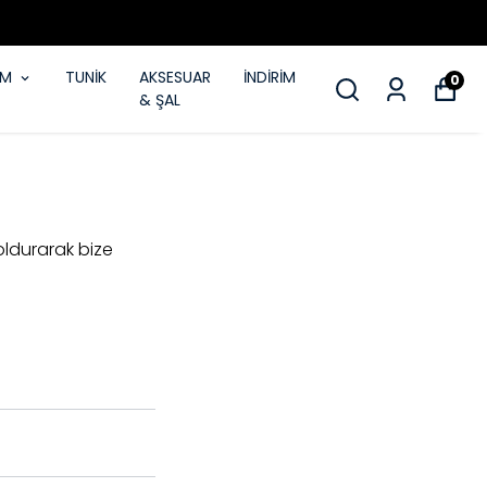
IM
TUNİK
AKSESUAR
İNDİRİM
0
& ŞAL
oldurarak bize