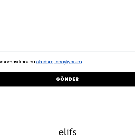
n korunması kanunu
okudum, onaylıyorum
GÖNDER