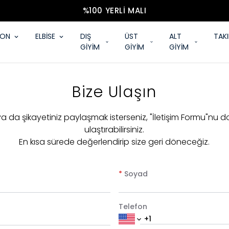
%100 YERLI MALI
YON
ELBİSE
DIŞ
ÜST
ALT
TAK
GİYİM
GİYİM
GİYİM
Bize Ulaşın
 ya da şikayetiniz paylaşmak isterseniz, "İletişim Formu"nu d
ulaştırabilirsiniz.
En kısa sürede değerlendirip size geri döneceğiz.
*
Soyad
Telefon