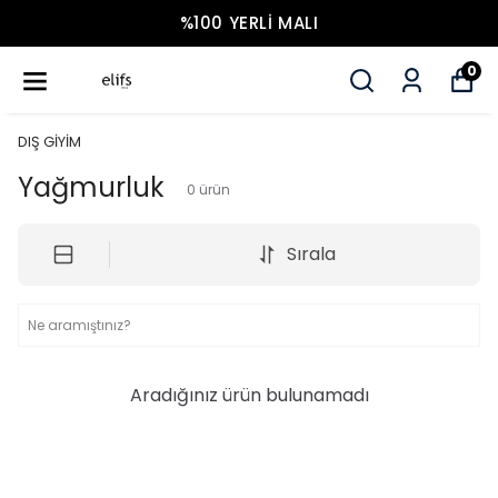
%100 YERLI MALI
0
DIŞ GİYİM
Yağmurluk
0
ürün
Sırala
Aradığınız ürün bulunamadı