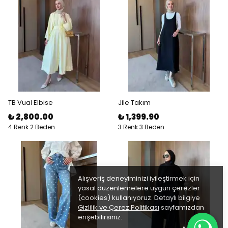
TB Vual Elbise
Jile Takım
₺ 2,800.00
₺ 1,399.90
4 Renk 2 Beden
3 Renk 3 Beden
Alışveriş deneyiminizi iyileştirmek için
yasal düzenlemelere uygun çerezler
(cookies) kullanıyoruz. Detaylı bilgiye
Gizlilik ve Çerez Politikası
sayfamızdan
erişebilirsiniz.