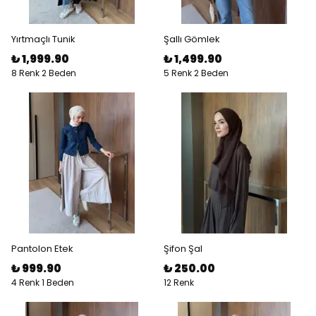
Yırtmaçlı Tunik
Şallı Gömlek
₺ 1,999.90
₺ 1,499.90
8 Renk 2 Beden
5 Renk 2 Beden
Pantolon Etek
Şifon Şal
₺ 999.90
₺ 250.00
4 Renk 1 Beden
12 Renk