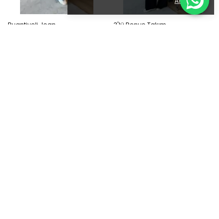
Anladım
Puantiyeli Jean
3'lü Penye Takım
₺ 1,299.90
₺ 1,799.90
1 Renk 3 Beden
5 Renk 2 Beden
Etekli Modal Takım
Fırfırlı Keten Takım
₺ 2,500.00
₺ 2,500.00
1 Renk 1 Beden
3 Renk 2 Beden