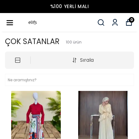
%100 YERLI MALI
0
ÇOK SATANLAR
100
ürün
Sırala