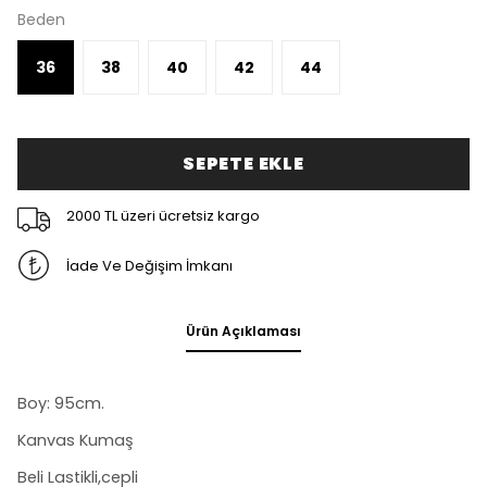
Beden
36
38
40
42
44
SEPETE EKLE
2000 TL üzeri ücretsiz kargo
İade Ve Değişim İmkanı
Ürün Açıklaması
Boy: 95cm.
Kanvas Kumaş
Beli Lastikli,cepli