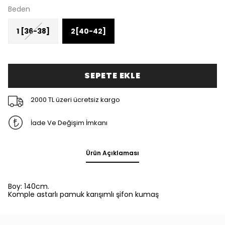
Beden
1 [36-38]
2[40-42]
SEPETE EKLE
2000 TL üzeri ücretsiz kargo
İade Ve Değişim İmkanı
Ürün Açıklaması
Boy: 140cm.
Komple astarlı pamuk karışımlı şifon kumaş