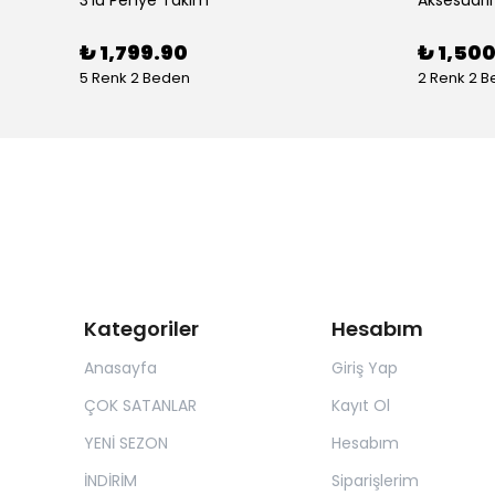
₺ 1,799.90
₺ 1,50
5 Renk 2 Beden
2 Renk 2 
Kategoriler
Hesabım
Anasayfa
Giriş Yap
ÇOK SATANLAR
Kayıt Ol
YENİ SEZON
Hesabım
İNDİRİM
Siparişlerim