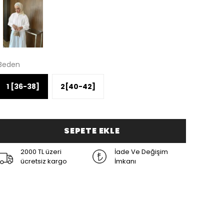
Beden
1 [36-38]
2[40-42]
SEPETE EKLE
2000 TL üzeri
İade Ve Değişim
ücretsiz kargo
İmkanı