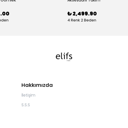
0.00
₺ 2,499.90
Beden
4 Renk 2 Beden
Hakkımızda
İletişim
S.S.S