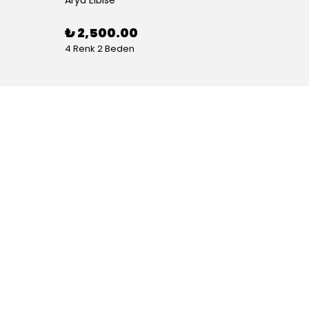
₺ 2,500.00
₺ 1,
4 Renk 2 Beden
5 Renk 