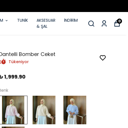
IM
TUNİK
AKSESUAR
İNDİRİM
0
& ŞAL
Dantelli Bomber Ceket
Tükeniyor
₺ 1,999.90
Renk