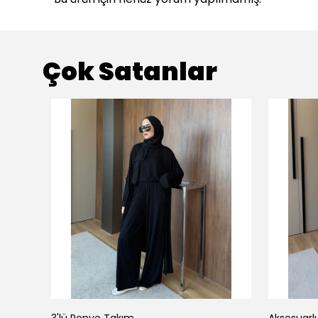
Çok Satanlar
3'lü Penye Takım
Aksesuarl