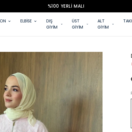
%100 YERLI MALI
YON
ELBİSE
DIŞ
ÜST
ALT
TAK
GİYİM
GİYİM
GİYİM