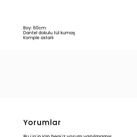
Boy: 60cm.
Dantel dokulu tül kumaş
Komple astarlı
Yorumlar
Bu ürün için henüz yorum yapılmamış.