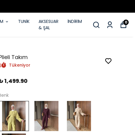
IM
TUNİK
AKSESUAR
İNDİRİM
0
& ŞAL
Plieli Takım
Tükeniyor
₺ 1,499.90
Renk