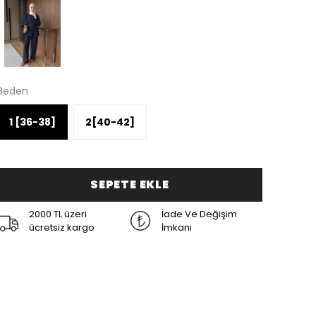
Beden
1 [36-38]
2[40-42]
SEPETE EKLE
2000 TL üzeri
İade Ve Değişim
ücretsiz kargo
İmkanı