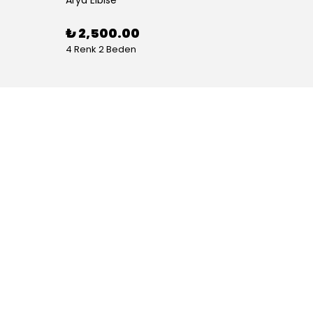
₺ 2,500.00
₺ 1,
4 Renk 2 Beden
5 Renk 