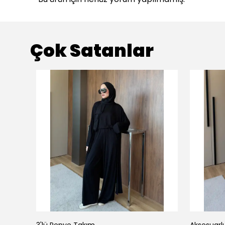
Çok Satanlar
3'lü Penye Takım
Aksesuarl