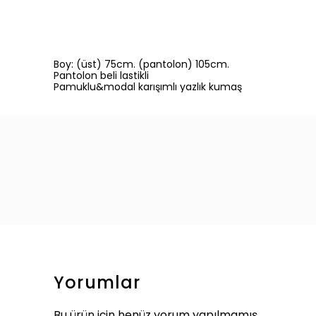
Boy: (üst) 75cm. (pantolon) 105cm.
Pantolon beli lastikli
Pamuklu&modal karışımlı yazlık kumaş
Yorumlar
Bu ürün için henüz yorum yapılmamış.