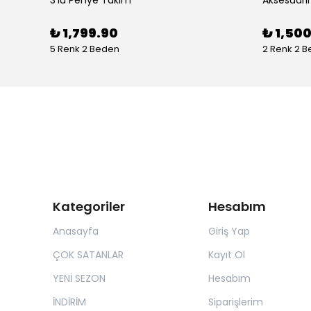
₺ 1,799.90
₺ 1,50
5 Renk 2 Beden
2 Renk 2 
Kategoriler
Hesabım
Anasayfa
Giriş Yap
ÇOK SATANLAR
Kayıt Ol
YENİ SEZON
Hesabım
İNDİRİM
Siparişlerim