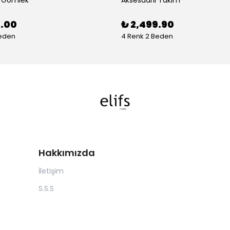
0.00
₺ 2,499.90
Beden
4 Renk 2 Beden
Hakkımızda
İletişim
S.S.S